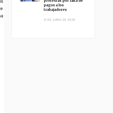
protestas por falta de
os
pagos a los
re
trabajadores
ma
21 DE JUNIO DE 2026