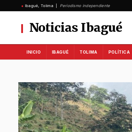
Ir
●
Ibagué, Tolima |
Periodismo independiente
al
contenido
Noticias Ibagué
INICIO
IBAGUÉ
TOLIMA
POLÍTICA