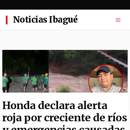
Ir
al
contenido
Noticias Ibagué
Honda declara alerta
roja por creciente de ríos
y emergencias causadas