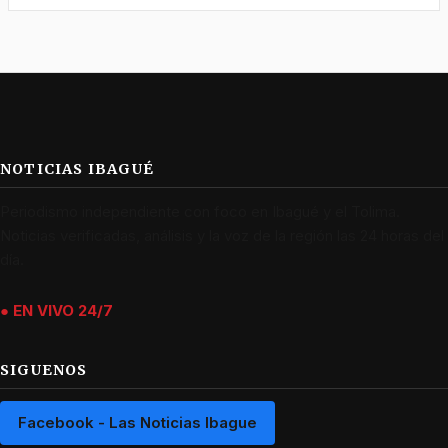
NOTICIAS IBAGUÉ
Periodismo independiente con foco en Ibagué y el Tolima.
Noticias verificadas, análisis y la voz de la región las 24 horas del
día.
● EN VIVO 24/7
SIGUENOS
Facebook - Las Noticias Ibague