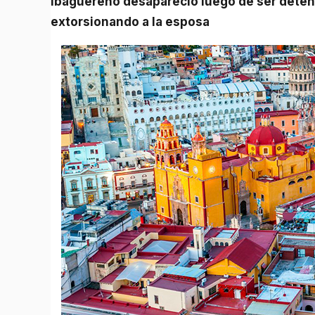
Ibaguereño desapareció luego de ser detenido por la policía mexicana y ahora estarían
extorsionando a la esposa