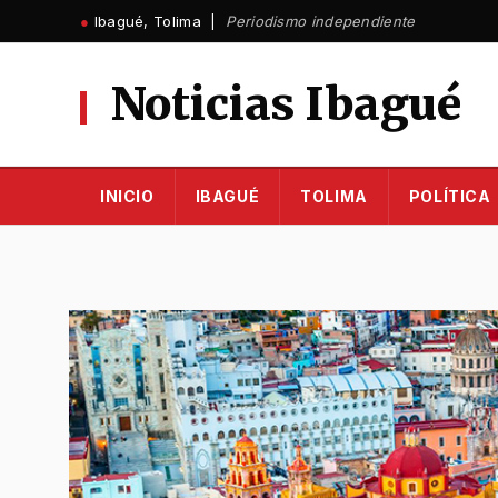
Ir
●
Ibagué, Tolima |
Periodismo independiente
al
contenido
Noticias Ibagué
INICIO
IBAGUÉ
TOLIMA
POLÍTICA