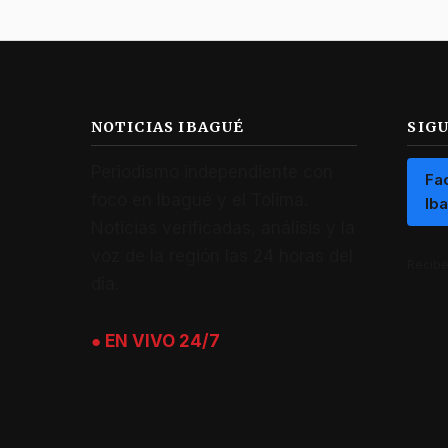
NOTICIAS IBAGUÉ
SIG
Periodismo independiente con
Fa
foco en Ibagué y el Tolima.
Ib
Noticias verificadas, análisis y la
voz de la región las 24 horas del
Recibe 
día.
● EN VIVO 24/7