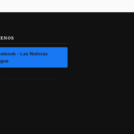
UENOS
cebook - Las Noticias
ague
las noticias del Tolima al instante.