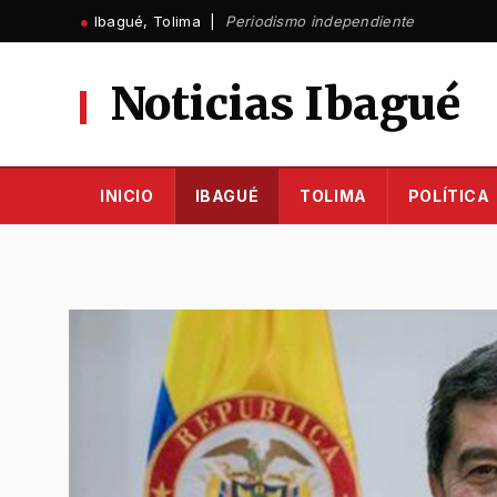
Ir
●
Ibagué, Tolima |
Periodismo independiente
al
contenido
Noticias Ibagué
INICIO
IBAGUÉ
TOLIMA
POLÍTICA