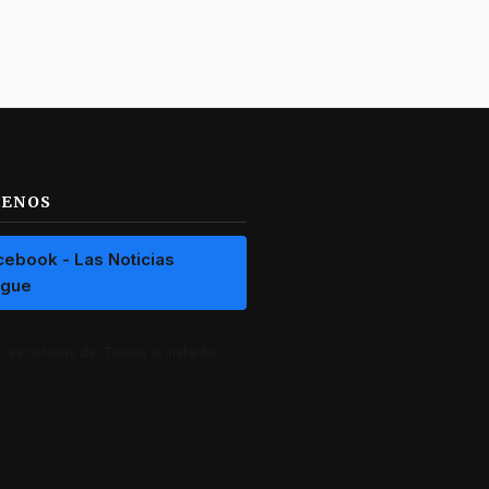
UENOS
cebook - Las Noticias
ague
las noticias del Tolima al instante.