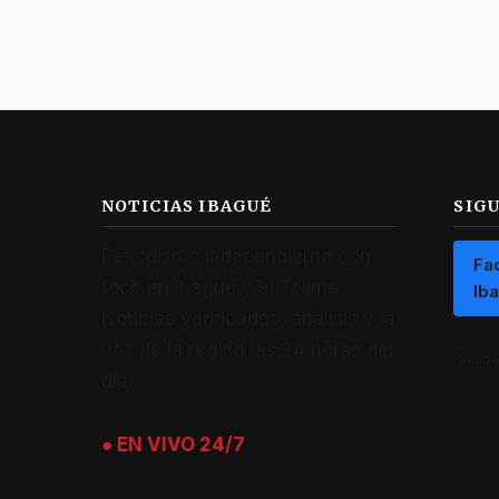
NOTICIAS IBAGUÉ
SIG
Periodismo independiente con
Fa
foco en Ibagué y el Tolima.
Ib
Noticias verificadas, análisis y la
voz de la región las 24 horas del
Recibe 
día.
● EN VIVO 24/7