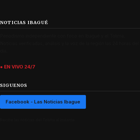
NOTICIAS IBAGUÉ
Periodismo independiente con foco en Ibagué y el Tolima.
Noticias verificadas, análisis y la voz de la región las 24 horas del
día.
● EN VIVO 24/7
SIGUENOS
Facebook - Las Noticias Ibague
Recibe las noticias del Tolima al instante.