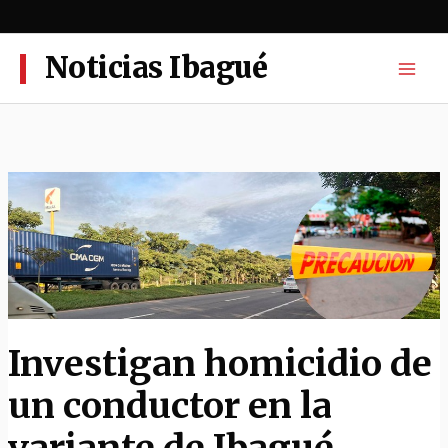
Ir
al
contenido
Noticias Ibagué
Investigan homicidio de
un conductor en la
variante de Ibagué