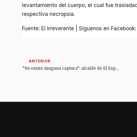
levantamiento del cuerpo, el cual fue traslada
respectiva necropsia.
Fuente: El Irreverente | Síguenos en Facebook
“No existe ninguna captura”: alcalde de El Espinal pide no tomar justicia por mano propia