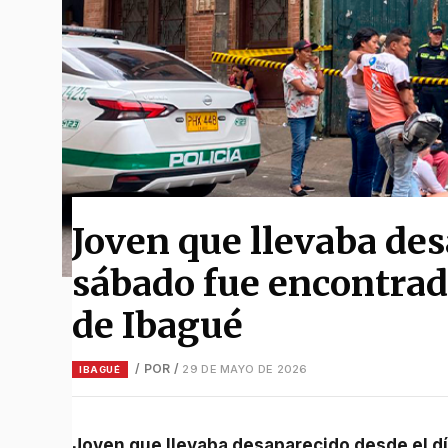
Joven que llevaba des
sábado fue encontrad
de Ibagué
/ POR
/
29 DE MAYO DE 2026
IBAGUÉ
Joven que llevaba desaparecido desde el día sábado fue encontrado sin vida en una bodega de