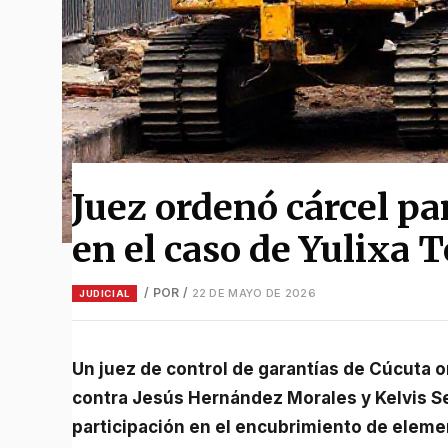
Juez ordenó cárcel p
en el caso de Yulixa 
/ POR
/
22 DE MAYO DE 2026
JUDICIAL
Un juez de control de garantías de Cúcuta ordenó medida de aseguramiento en centro carcelario
contra Jesús Hernández Morales y Kelvis S
participación en el encubrimiento de eleme