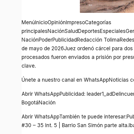
MenúInicioOpiniónImpresoCategorías
principalesNaciónSaludDeportesEspecialesGen
NaciónPoderPublicidadRedacción TolimaRedes 
de mayo de 2026Juez ordenó cárcel para dos 
procesados fueron enviados a prisión por pres
clave.
Únete a nuestro canal en WhatsAppNoticias conf
Abrir WhatsAppPublicidad: leader1_adDelincue
BogotáNación
Abrir WhatsAppTambién te puede interesar:Publ
#30 – 35 Int. 5 | Barrio San Simón parte alta.