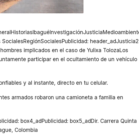
eralHistoriasIbaguéInvestigaciónJusticiaMedioambient
SocialesRegiónSocialesPublicidad: header_adJusticia
hombres implicados en el caso de Yulixa TolozaLos
untamente participar en el ocultamiento de un vehículo
iables y al instante, directo en tu celular.
ntes armados robaron una camioneta a familia en
icidad: box4_adPublicidad: box5_adDir. Carrera Quinta
Ibague, Colombia