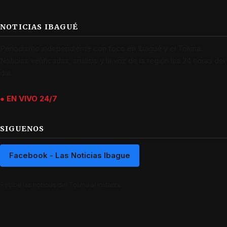
NOTICIAS IBAGUÉ
Periodismo independiente con foco en Ibagué y el Tolima.
Noticias verificadas, análisis y la voz de la región las 24 horas del
día.
● EN VIVO 24/7
SIGUENOS
Facebook - Las Noticias Ibague
Recibe las noticias del Tolima al instante.