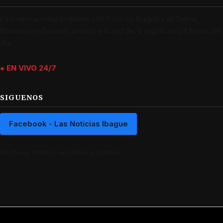
Periodismo independiente con foco en Ibagué y el Tolima.
Noticias verificadas, análisis y la voz de la región las 24 horas del
día.
● EN VIVO 24/7
SIGUENOS
Facebook - Las Noticias Ibague
Recibe las noticias del Tolima al instante.