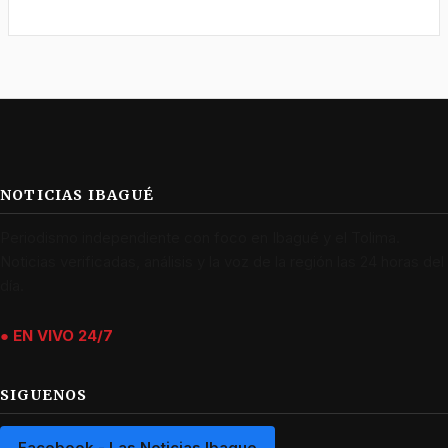
NOTICIAS IBAGUÉ
Periodismo independiente con foco en Ibagué y el Tolima.
Noticias verificadas, análisis y la voz de la región las 24 horas del
día.
● EN VIVO 24/7
SIGUENOS
Facebook - Las Noticias Ibague