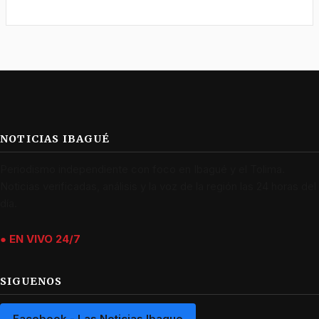
NOTICIAS IBAGUÉ
Periodismo independiente con foco en Ibagué y el Tolima.
Noticias verificadas, análisis y la voz de la región las 24 horas del
día.
● EN VIVO 24/7
SIGUENOS
Facebook - Las Noticias Ibague