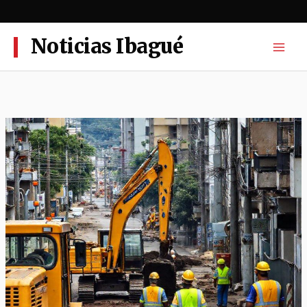
Ir
al
contenido
Noticias Ibagué