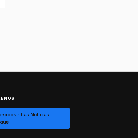
 tierra donde le digamos a Colombia que todavía hay luz”: gobernadora del Tolima
UENOS
cebook - Las Noticias
ague