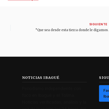
“Que sea desde esta
NOTICIAS IBAGUÉ
SIG
Periodismo independiente con
Fa
foco en Ibagué y el Tolima.
Ib
Noticias verificadas, análisis y la
voz de la región las 24 horas del