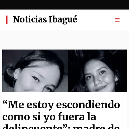
Ir
al
contenido
Noticias Ibagué
“Me estoy escondiendo
como si yo fuera la
delincuente”: madre de