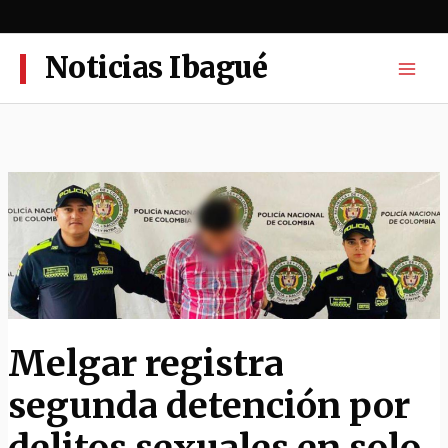
Ir
al
contenido
Noticias Ibagué
Melgar registra
segunda detención por
delitos sexuales en solo