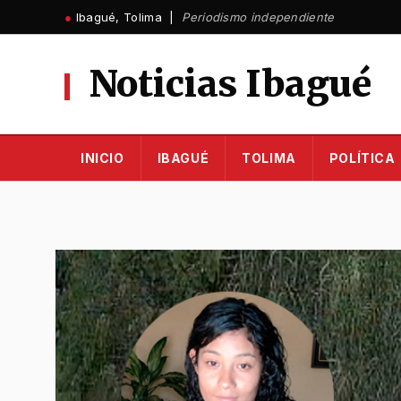
Ir
●
Ibagué, Tolima |
Periodismo independiente
al
contenido
Noticias Ibagué
INICIO
IBAGUÉ
TOLIMA
POLÍTICA