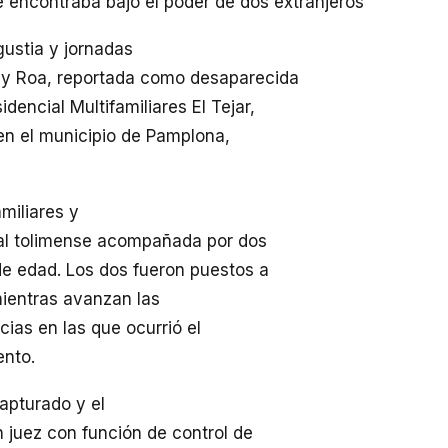
e encontraba bajo el poder de dos extranjeros
ustia y jornadas
dy Roa, reportada como desaparecida
encial Multifamiliares El Tejar,
 en el municipio de Pamplona,
miliares y
ital tolimense acompañada por dos
e edad. Los dos fueron puestos a
mientras avanzan las
cias en las que ocurrió el
ento.
apturado y el
 juez con función de control de