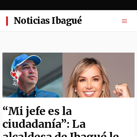
Ir
al
contenido
Noticias Ibagué
“Mi jefe es la
ciudadanía”: La
alcaldesa de Ibagué le