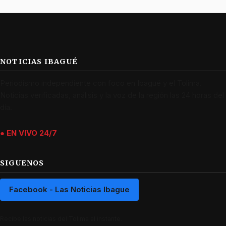
NOTICIAS IBAGUÉ
Periodismo independiente con foco en Ibagué y el Tolima.
Noticias verificadas, análisis y la voz de la región las 24 horas del
día.
● EN VIVO 24/7
SIGUENOS
Facebook - Las Noticias Ibague
Recibe las noticias del Tolima al instante.