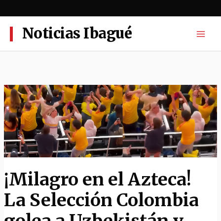
Ir
al
contenido
Noticias Ibagué
¡Milagro en el Azteca!
La Selección Colombia
golea a Uzbekistán y