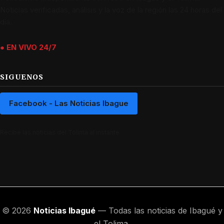
Noticias verificadas, análisis y la voz de la región las 24 horas del
día.
● EN VIVO 24/7
SIGUENOS
Facebook - Las Noticias Ibague
Recibe las noticias del Tolima al instante.
© 2026
Noticias Ibagué
— Todas las noticias de Ibagué y
el Tolima.