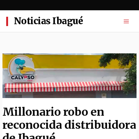
Ir
al
contenido
Noticias Ibagué
Millonario robo en
reconocida distribuidora
de Ibagué