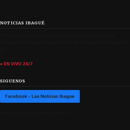
NOTICIAS IBAGUÉ
Periodismo independiente con foco en Ibagué y el Tolima.
Noticias verificadas, análisis y la voz de la región las 24 horas del
día.
● EN VIVO 24/7
SIGUENOS
Facebook - Las Noticias Ibague
Recibe las noticias del Tolima al instante.