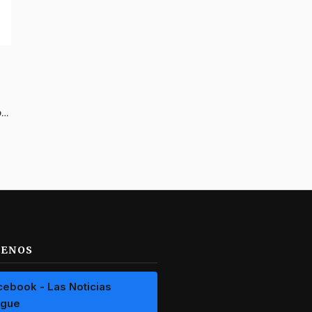
“No existe ninguna captura”: alcalde de El Espinal pide no tomar justicia por mano propia
UENOS
cebook - Las Noticias
ague