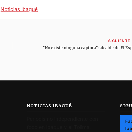
:
Noticias Ibagué
NOTICIAS IBAGUÉ
SIG
Periodismo independiente con
Fa
foco en Ibagué y el Tolima.
Ib