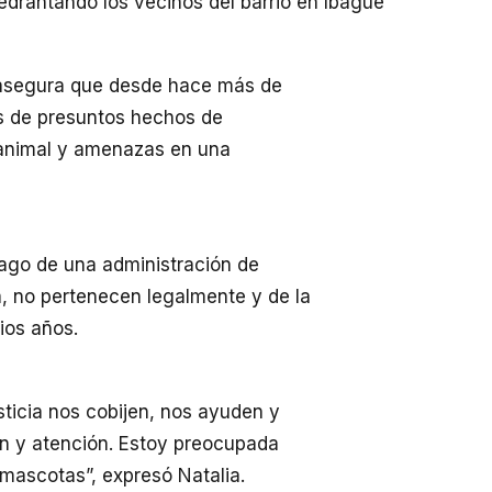
drantando los vecinos del barrio en Ibagué
en asegura que desde hace más de
as de presuntos hechos de
 animal y amenazas en una
 pago de una administración de
, no pertenecen legalmente y de la
ios años.
sticia nos cobijen, nos ayuden y
ón y atención. Estoy preocupada
mascotas”, expresó Natalia.