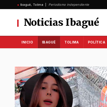
Ir
●
Ibagué, Tolima |
Periodismo independiente
al
contenido
Noticias Ibagué
INICIO
IBAGUÉ
TOLIMA
POLÍTICA