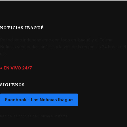
NOTICIAS IBAGUÉ
Periodismo independiente con foco en Ibagué y el Tolima.
Noticias verificadas, análisis y la voz de la región las 24 horas del
día.
● EN VIVO 24/7
SIGUENOS
Facebook - Las Noticias Ibague
Recibe las noticias del Tolima al instante.