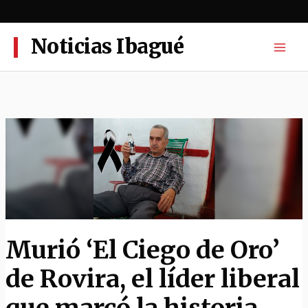
Ir
al
contenido
Noticias Ibagué
Murió ‘El Ciego de Oro’
de Rovira, el líder liberal
que marcó la historia