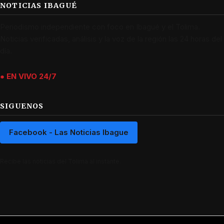
NOTICIAS IBAGUÉ
Periodismo independiente con foco en Ibagué y el Tolima.
Noticias verificadas, análisis y la voz de la región las 24 horas del
día.
● EN VIVO 24/7
SIGUENOS
Facebook - Las Noticias Ibague
Recibe las noticias del Tolima al instante.