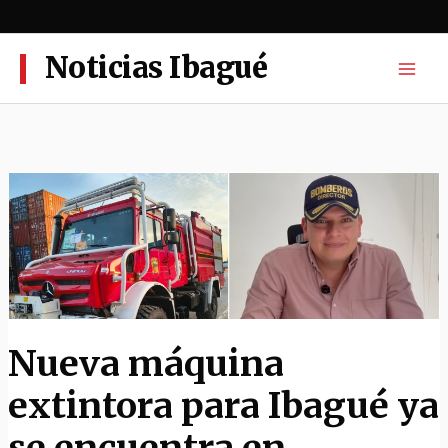
Ir
al
contenido
Noticias Ibagué
Nueva máquina
extintora para Ibagué ya
se encuentra en