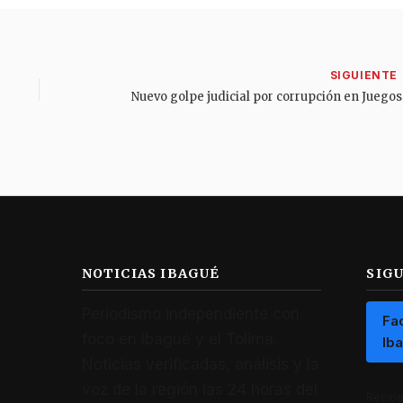
NOTICIAS IBAGUÉ
SIG
Periodismo independiente con
Fa
foco en Ibagué y el Tolima.
Ib
Noticias verificadas, análisis y la
voz de la región las 24 horas del
Recibe 