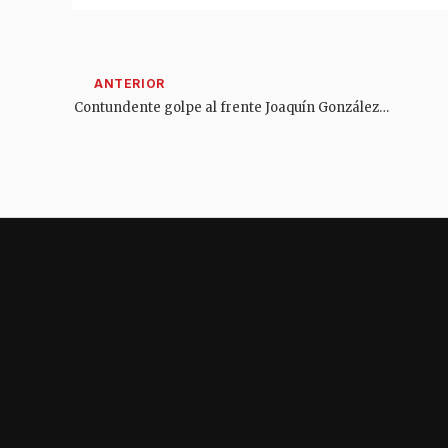
Contundente golpe al frente Joaquín González: capturan a presunto almacenista de material bélico