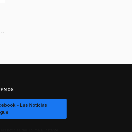
Nuevo golpe judicial por corrupción en Juegos Nacionales 2015
UENOS
cebook - Las Noticias
ague
las noticias del Tolima al instante.