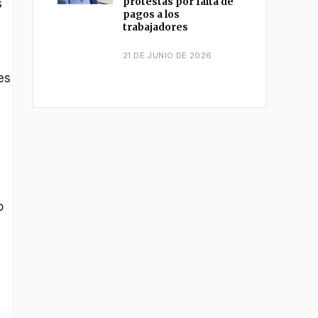
protestas por falta de
s
pagos a los
trabajadores
21 DE JUNIO DE 2026
es
o