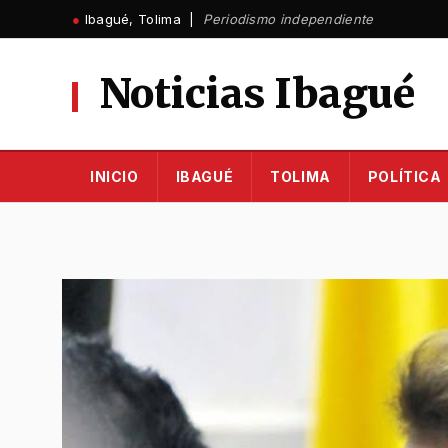
Ir
●
Ibagué, Tolima |
Periodismo independiente
al
contenido
Noticias Ibagué
INICIO
IBAGUÉ
TOLIMA
POLÍTICA