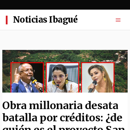
Ir
al
contenido
Noticias Ibagué
Obra millonaria desata
batalla por créditos: ¿de
quién es el proyecto San