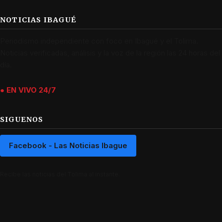
NOTICIAS IBAGUÉ
Periodismo independiente con foco en Ibagué y el Tolima.
Noticias verificadas, análisis y la voz de la región las 24 horas del
día.
● EN VIVO 24/7
SIGUENOS
Facebook - Las Noticias Ibague
Recibe las noticias del Tolima al instante.