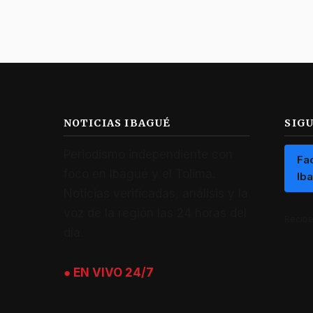
NOTICIAS IBAGUÉ
SIG
Periodismo independiente con
Fa
foco en Ibagué y el Tolima.
Ib
Noticias verificadas, análisis y la
voz de la región las 24 horas del
Recibe 
día.
● EN VIVO 24/7