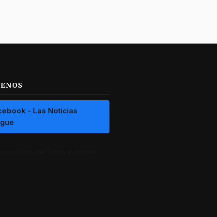
UENOS
cebook - Las Noticias
ague
las noticias del Tolima al instante.