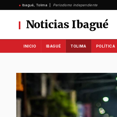
Ir
●
Ibagué, Tolima |
Periodismo independiente
al
contenido
Noticias Ibagué
INICIO
IBAGUÉ
TOLIMA
POLÍTICA