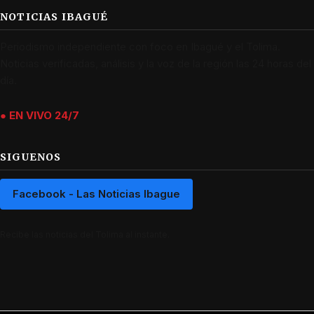
NOTICIAS IBAGUÉ
Periodismo independiente con foco en Ibagué y el Tolima.
Noticias verificadas, análisis y la voz de la región las 24 horas del
día.
● EN VIVO 24/7
SIGUENOS
Facebook - Las Noticias Ibague
Recibe las noticias del Tolima al instante.