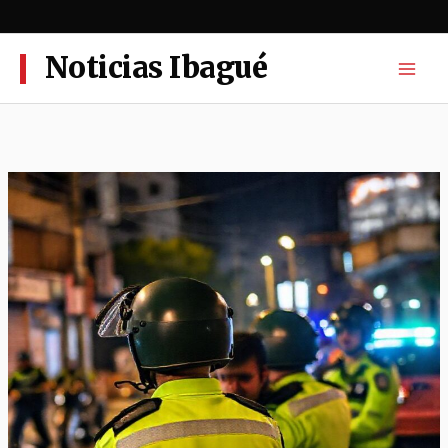
Ir
al
contenido
Noticias Ibagué