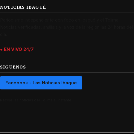
NOTICIAS IBAGUÉ
Periodismo independiente con foco en Ibagué y el Tolima.
Noticias verificadas, análisis y la voz de la región las 24 horas del
día.
● EN VIVO 24/7
SIGUENOS
Facebook - Las Noticias Ibague
Recibe las noticias del Tolima al instante.