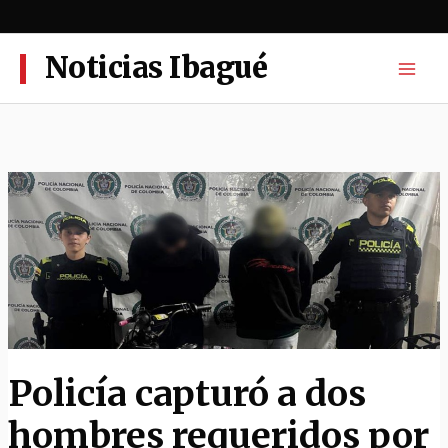
Ir
al
contenido
Noticias Ibagué
Policía capturó a dos
hombres requeridos por