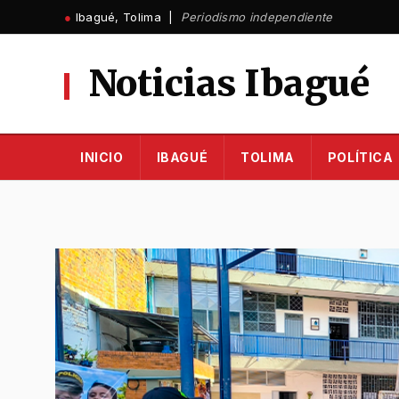
Ir
●
Ibagué, Tolima |
Periodismo independiente
al
contenido
Noticias Ibagué
INICIO
IBAGUÉ
TOLIMA
POLÍTICA