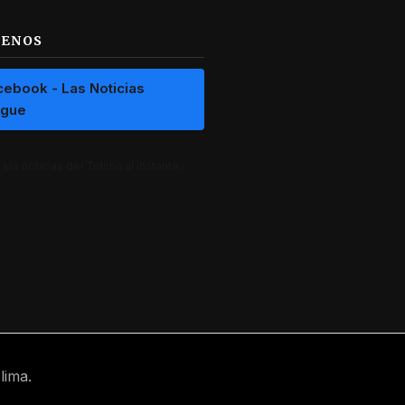
UENOS
cebook - Las Noticias
ague
las noticias del Tolima al instante.
lima.