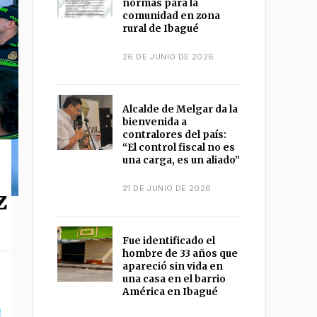
normas para la
comunidad en zona
rural de Ibagué
26 DE JUNIO DE 2026
Alcalde de Melgar da la
bienvenida a
contralores del país:
“El control fiscal no es
una carga, es un aliado”
21 DE JUNIO DE 2026
z
Fue identificado el
hombre de 33 años que
apareció sin vida en
una casa en el barrio
América en Ibagué