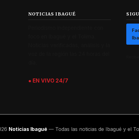
NOTICIAS IBAGUÉ
SIG
Periodismo independiente con
Fa
foco en Ibagué y el Tolima.
Ib
Noticias verificadas, análisis y la
voz de la región las 24 horas del
Recibe 
día.
● EN VIVO 24/7
026
Noticias Ibagué
— Todas las noticias de Ibagué y el To