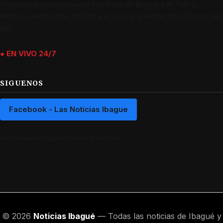
Periodismo independiente con foco en Ibagué y el Tolima.
Noticias verificadas, análisis y la voz de la región las 24 horas del
día.
● EN VIVO 24/7
SIGUENOS
Facebook - Las Noticias Ibague
Recibe las noticias del Tolima al instante.
© 2026
Noticias Ibagué
— Todas las noticias de Ibagué y