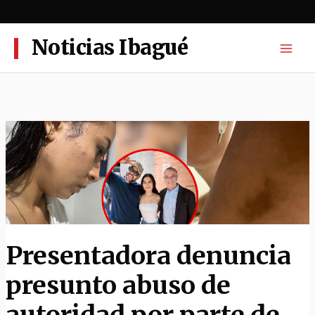
Ir
al
contenido
Noticias Ibagué
Presentadora denuncia
presunto abuso de
autoridad por parte de