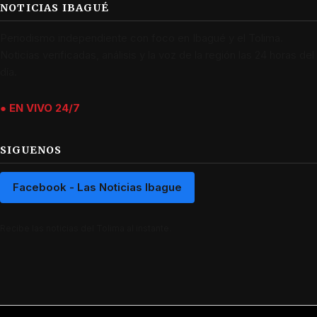
NOTICIAS IBAGUÉ
Periodismo independiente con foco en Ibagué y el Tolima.
Noticias verificadas, análisis y la voz de la región las 24 horas del
día.
● EN VIVO 24/7
SIGUENOS
Facebook - Las Noticias Ibague
Recibe las noticias del Tolima al instante.