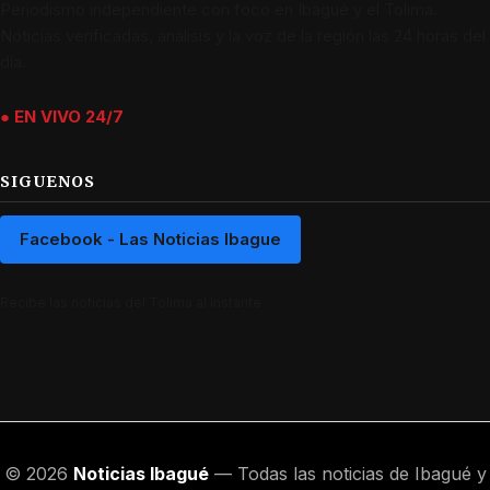
Periodismo independiente con foco en Ibagué y el Tolima.
Noticias verificadas, análisis y la voz de la región las 24 horas del
día.
● EN VIVO 24/7
SIGUENOS
Facebook - Las Noticias Ibague
Recibe las noticias del Tolima al instante.
© 2026
Noticias Ibagué
— Todas las noticias de Ibagué y