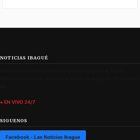
NOTICIAS IBAGUÉ
Periodismo independiente con foco en Ibagué y el Tolima.
Noticias verificadas, análisis y la voz de la región las 24 horas del
día.
● EN VIVO 24/7
SIGUENOS
Facebook - Las Noticias Ibague