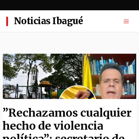
Ir
al
contenido
Noticias Ibagué
”Rechazamos cualquier
hecho de violencia
política”: secretario de