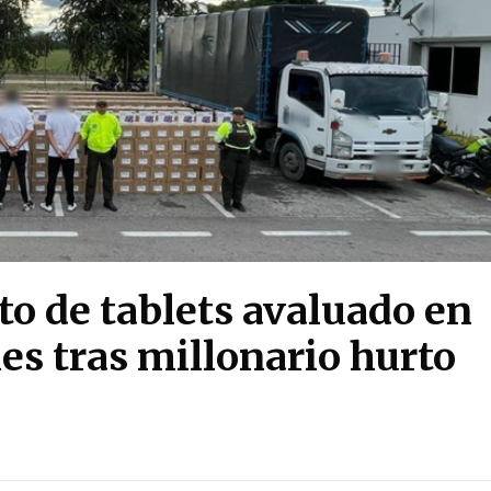
 de tablets avaluado en
es tras millonario hurto