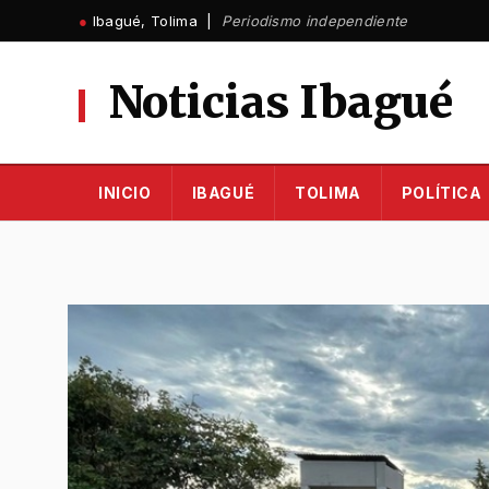
Ir
●
Ibagué, Tolima |
Periodismo independiente
al
contenido
Noticias Ibagué
INICIO
IBAGUÉ
TOLIMA
POLÍTICA