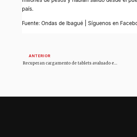
país.
Fuente: Ondas de Ibagué | Síguenos en Faceb
Recuperan cargamento de tablets avaluado en más de $2.500 millones tras millonario hurto en vías del Tolima