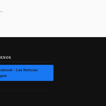
EDAT impulsa nuevo relleno sanitario regional para el sur del Tolima
UENOS
cebook - Las Noticias
ague
las noticias del Tolima al instante.