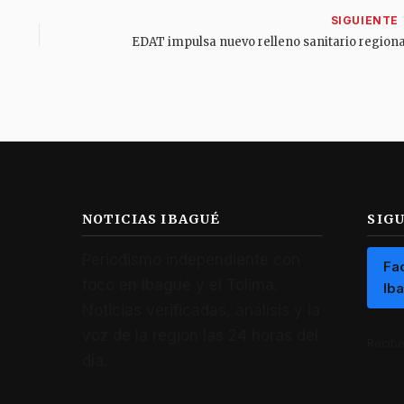
NOTICIAS IBAGUÉ
SIG
Periodismo independiente con
Fa
foco en Ibagué y el Tolima.
Ib
Noticias verificadas, análisis y la
voz de la región las 24 horas del
Recibe 
día.