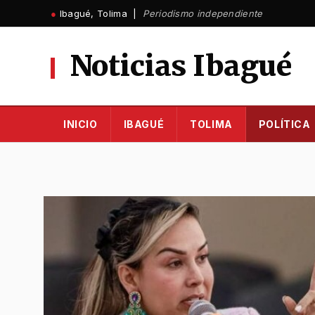
Ir
●
Ibagué, Tolima |
Periodismo independiente
al
contenido
Noticias Ibagué
INICIO
IBAGUÉ
TOLIMA
POLÍTICA