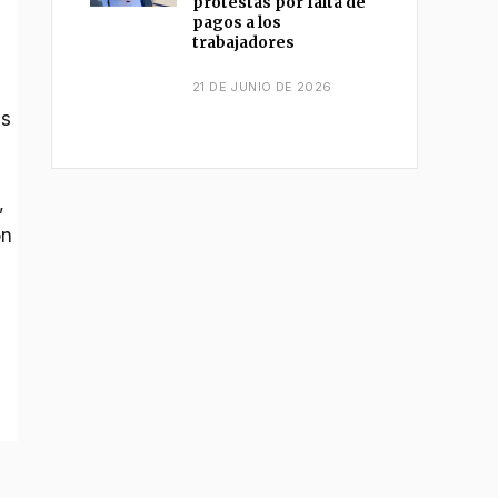
protestas por falta de
pagos a los
trabajadores
21 DE JUNIO DE 2026
es
,
on