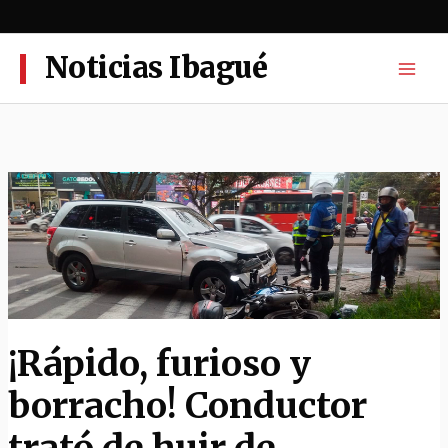
Ir
al
contenido
Noticias Ibagué
¡Rápido, furioso y
borracho! Conductor
trató de huir de