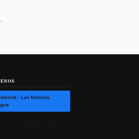
marihuana para el norte del Tolima y lo capturaron en Ibagué
UENOS
cebook - Las Noticias
ague
las noticias del Tolima al instante.