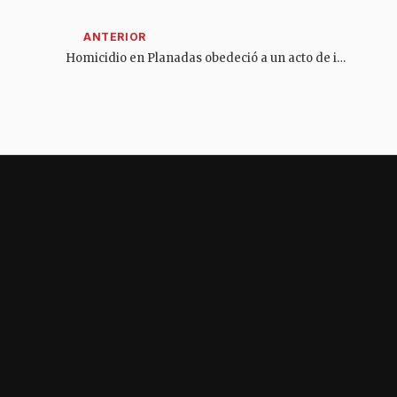
Homicidio en Planadas obedeció a un acto de intolerancia y no a la jornada electoral