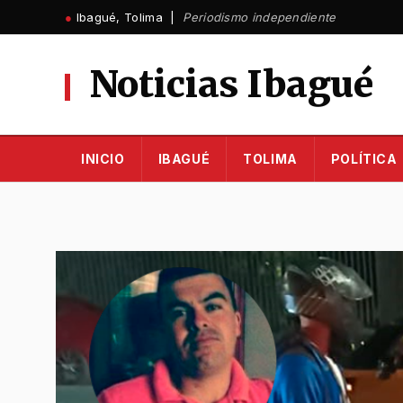
Ir
●
Ibagué, Tolima |
Periodismo independiente
al
contenido
Noticias Ibagué
INICIO
IBAGUÉ
TOLIMA
POLÍTICA