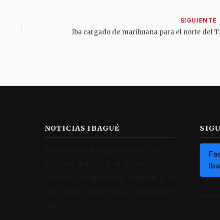
Iba cargado de 
NOTICIAS IBAGUÉ
SIG
Periodismo independiente con
Fa
foco en Ibagué y el Tolima.
Ib
Noticias verificadas, análisis y la
voz de la región las 24 horas del
Recibe 
día.