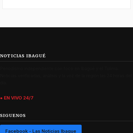
NOTICIAS IBAGUÉ
Periodismo independiente con foco en Ibagué y el Tolima.
Noticias verificadas, análisis y la voz de la región las 24 horas del
día.
● EN VIVO 24/7
SIGUENOS
Facebook - Las Noticias Ibague