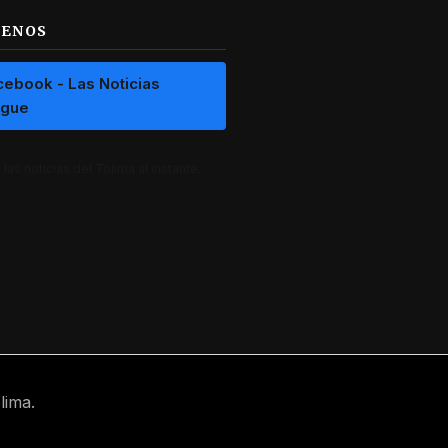
UENOS
cebook - Las Noticias
ague
las noticias del Tolima al instante.
lima.