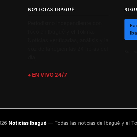
NOTICIAS IBAGUÉ
SIG
Periodismo independiente con
Fa
foco en Ibagué y el Tolima.
Ib
Noticias verificadas, análisis y la
voz de la región las 24 horas del
Recibe 
día.
● EN VIVO 24/7
026
Noticias Ibagué
— Todas las noticias de Ibagué y el To