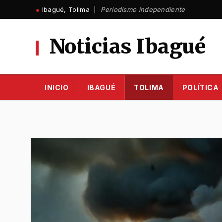
Ir
●
Ibagué, Tolima |
Periodismo independiente
al
contenido
Noticias Ibagué
INICIO
IBAGUÉ
TOLIMA
POLÍTICA