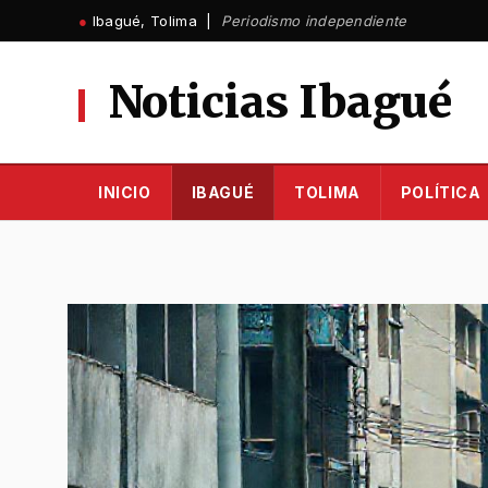
Ir
●
Ibagué, Tolima |
Periodismo independiente
al
contenido
Noticias Ibagué
INICIO
IBAGUÉ
TOLIMA
POLÍTICA