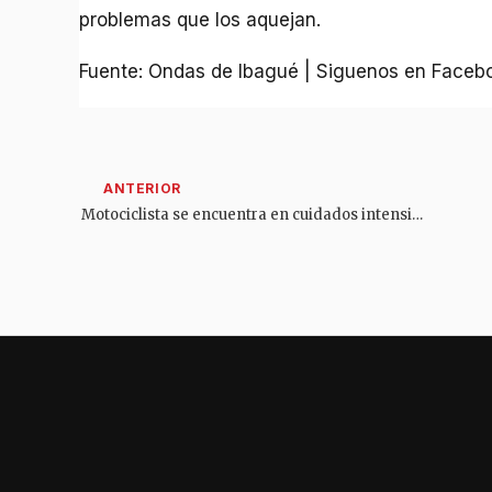
problemas que los aquejan.
Fuente: Ondas de Ibagué | Siguenos en Faceb
Motociclista se encuentra en cuidados intensivos tras quedar debajo de una buseta en Ibagué