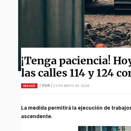
¡Tenga paciencia! Hoy
las calles 114 y 124 c
/ POR
/
22 DE MAYO DE 2026
IBAGUÉ
La medida permitirá la ejecución de trabajos de mejoramiento vial en ese tramo de la calzada
ascendente.