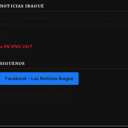
NOTICIAS IBAGUÉ
Periodismo independiente con foco en Ibagué y el Tolima.
Noticias verificadas, análisis y la voz de la región las 24 horas del
día.
● EN VIVO 24/7
SIGUENOS
Facebook - Las Noticias Ibague
Recibe las noticias del Tolima al instante.