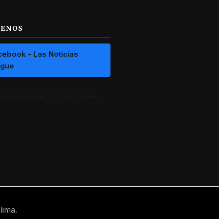
UENOS
cebook - Las Noticias
ague
las noticias del Tolima al instante.
lima.