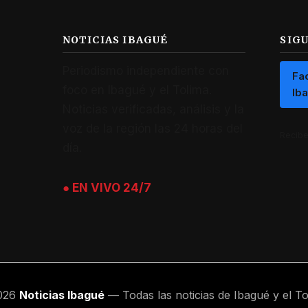
NOTICIAS IBAGUÉ
SIG
Periodismo independiente con
Fa
foco en Ibagué y el Tolima.
Ib
Noticias verificadas, análisis y la
voz de la región las 24 horas del
Recibe 
día.
● EN VIVO 24/7
026
Noticias Ibagué
— Todas las noticias de Ibagué y el To