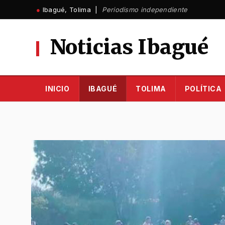
Ir
●
Ibagué, Tolima |
Periodismo independiente
al
contenido
Noticias Ibagué
INICIO
IBAGUÉ
TOLIMA
POLÍTICA