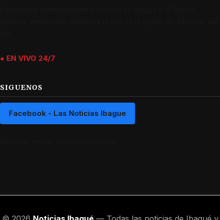
Periodismo independiente con foco en Ibagué y el Tolima.
Noticias verificadas, análisis y la voz de la región las 24 horas del
día.
● EN VIVO 24/7
SIGUENOS
Facebook - Las Noticias Ibague
Recibe las noticias del Tolima al instante.
© 2026
Noticias Ibagué
— Todas las noticias de Ibagué y