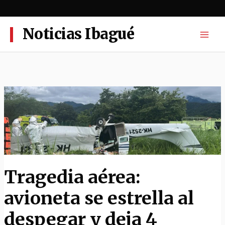
Ir
al
contenido
Noticias Ibagué
Tragedia aérea:
avioneta se estrella al
despegar y deja 4