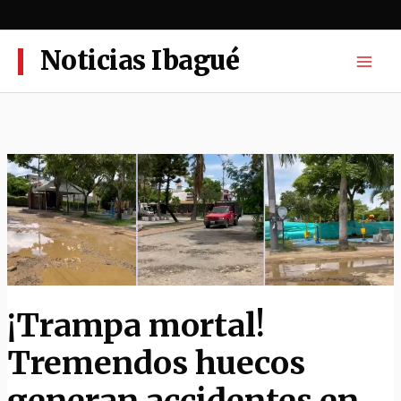
Ir
al
contenido
Noticias Ibagué
¡Trampa mortal!
Tremendos huecos
generan accidentes en