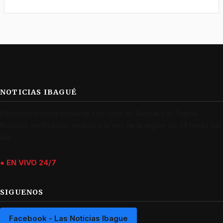
NOTICIAS IBAGUÉ
Periodismo independiente con foco en Ibagué y el Tolima.
Noticias verificadas, análisis y la voz de la región las 24 horas del
día.
● EN VIVO 24/7
SIGUENOS
Facebook - Las Noticias Ibague