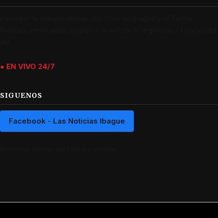
Periodismo independiente con foco en Ibagué y el Tolima.
Noticias verificadas, análisis y la voz de la región las 24 horas del
día.
● EN VIVO 24/7
SIGUENOS
Facebook - Las Noticias Ibague
Recibe las noticias del Tolima al instante.