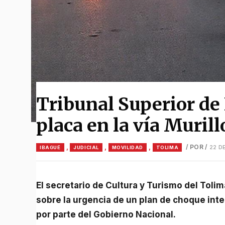
Tribunal Superior de 
placa en la vía Muril
,
,
,
/ POR
/
22 D
IBAGUÉ
JUDICIAL
MOVILIDAD
TOLIMA
El secretario de Cultura y Turismo del Tolima, Alexander Castro, advirtió en Ondas de Ibagué
sobre la urgencia de un plan de choque inte
por parte del Gobierno Nacional.