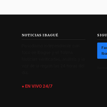
NOTICIAS IBAGUÉ
SIG
Periodismo independiente con
Fa
foco en Ibagué y el Tolima.
Ib
Noticias verificadas, análisis y la
voz de la región las 24 horas del
Recibe 
día.
● EN VIVO 24/7