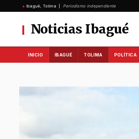
Ir
●
Ibagué, Tolima |
Periodismo independiente
al
contenido
Noticias Ibagué
INICIO
IBAGUÉ
TOLIMA
POLÍTICA