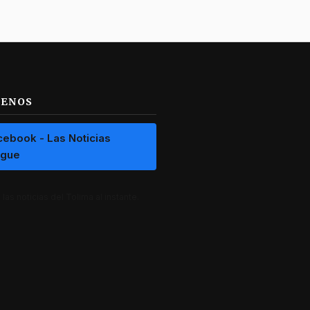
UENOS
cebook - Las Noticias
ague
las noticias del Tolima al instante.