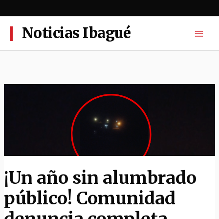
Ir
al
contenido
Noticias Ibagué
¡Un año sin alumbrado
público! Comunidad
denuncia completa