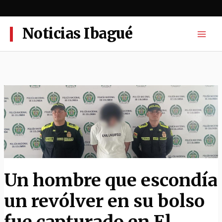
Ir
al
contenido
Noticias Ibagué
Un hombre que escondía
un revólver en su bolso
fue capturado en El