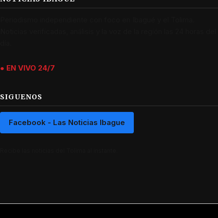
Periodismo independiente con foco en Ibagué y el Tolima.
Noticias verificadas, análisis y la voz de la región las 24 horas del
día.
● EN VIVO 24/7
SIGUENOS
Facebook - Las Noticias Ibague
Recibe las noticias del Tolima al instante.