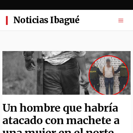
Ir
al
contenido
Noticias Ibagué
Un hombre que habría
atacado con machete a
una mujer en el norte